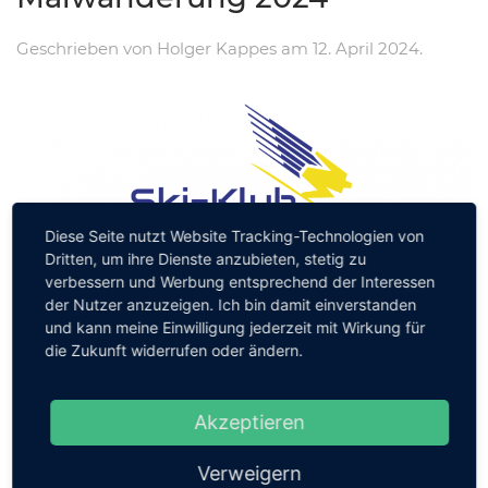
Geschrieben von
Holger Kappes
am
12. April 2024
.
Diese Seite nutzt Website Tracking-Technologien von
Dritten, um ihre Dienste anzubieten, stetig zu
verbessern und Werbung entsprechend der Interessen
Beitrittserklärung
der Nutzer anzuzeigen. Ich bin damit einverstanden
und kann meine Einwilligung jederzeit mit Wirkung für
die Zukunft widerrufen oder ändern.
Geschrieben von
Holger Kappes
am
13. Oktober 2022
.
Akzeptieren
Beitrittserklärung
Verweigern